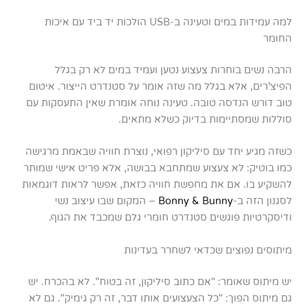
למה עמידות במים וטעינה ב-USB הולכות יד ביד עם איכות
החומר
הרבה נשים בוחרות צעצוע נטען ועמיד במים לא רק בגלל
הפיצ'רים, אלא בגלל מה שזה אומר על סטנדרט הייצור. איטום
טוב דורש הנדסה טובה. טעינה נוחה אומרת שאין התעסקות עם
סוללות שמסתיימות בדיוק כשלא מתאים.
כשזה מגיע יחד עם סיליקון רפואי, נוצרת חוויה שבאמת מרגישה
כמו בוטיק: לא צעצוע שמתחבא בבושה, אלא פריט אישי שמותר
להשקיע בו. אם את מחפשת חוויה כזאת, אפשר לראות דוגמאות
לסגנון הזה ב-
Bonny & Bunny
– המקום שבו עיצוב נשי
ודיסקרטיות פוגשים סטנדרט חומרי גלם שמכבד את הגוף.
מיתוסים נפוצים שכדאי לשחרר בעדינות
יש מיתוס שאומר: "אם כתוב סיליקון, זה בטוח". לא בהכרח. יש
גם מיתוס הפוך: "כל הצעצועים אותו דבר, זה רק גימיק". גם לא