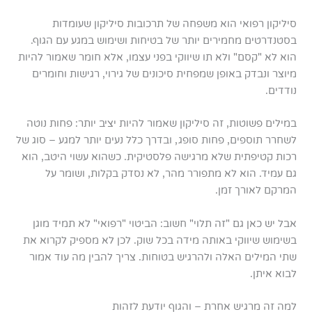
סיליקון רפואי הוא משפחה של תרכובות סיליקון שעומדות
בסטנדרטים מחמירים יותר של בטיחות ושימוש במגע עם הגוף.
הוא לא "קסם" ולא תו שיווקי בפני עצמו, אלא חומר שאמור להיות
מיוצר ונבדק באופן שמפחית סיכונים של גירוי, רגישות וחומרים
נודדים.
במילים פשוטות, זה סיליקון שאמור להיות יציב יותר: פחות נוטה
לשחרר תוספים, פחות סופג, ובדרך כלל נעים יותר למגע – סוג של
רכות קטיפתית שלא מרגישה פלסטיקית. כשהוא עשוי היטב, הוא
גם עמיד. הוא לא מתפורר מהר, לא נסדק בקלות, ושומר על
המרקם לאורך זמן.
אבל יש כאן גם "זה תלוי" חשוב: הביטוי "רפואי" לא תמיד מוגן
בשימוש שיווקי באותה מידה בכל שוק. לכן לא מספיק לקרוא את
שתי המילים האלה ולהרגיש בטוחות. צריך להבין מה עוד אמור
לבוא איתן.
למה זה מרגיש אחרת – והגוף יודעת לזהות