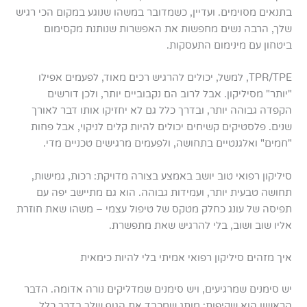
בתנאים מסוימים. ועדיין, כשמדובר במשהו שנוגע במקום הכי רגיש
שלך, הרבה נשים מחפשות את האפשרות שנותנת מקסימום
ביטחון עם מינימום התעסקות.
TPR/TPE, למשל, יכולים להרגיש רכים מאוד, לפעמים אפילו
"יותר" מסיליקון. אבל לרוב הם נקבוביים יותר, ולכן דורשים
הקפדה גבוהה יותר, ובדרך כלל גם לא יחזיקו אותו דבר לאורך
שנים. פלסטיקים קשיחים יכולים להיות קלים לניקוי, אבל פחות
"חמים" ואלגנטיים בתחושה, ולפעמים מרגישים טכניים מדי.
סיליקון רפואי טוב יושב באמצע בצורה מדויקת: רכות, גמישות,
תחושה טבעית יותר, ועמידות גבוהה. הוא גם מתיישב יפה עם
תפיסה של עונג כחלק מטקס של טיפול עצמי – משהו שאת חוזרת
אליו שוב ושוב, בלי להרגיש שאת מתפשרת.
איך מזהים סיליקון רפואי אמיתי בלי להיות כימאית
יש סימנים שמרגיעים, ויש סימנים שמדליקים נורה אדומה. הדבר
הראשון הוא שקיפות: מותג שמכבד את הגוף שלך בדרך כלל