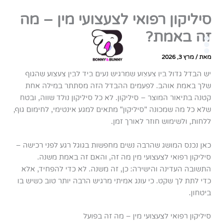
ילוג
גלה עולם חדש של תחושות
סיליקון רפואי לצעצועי מין – מה
תוכן
זה באמת?
מאת
/
מרץ 3, 2026
יש הבדל גדול בין צעצוע שמרגיש נעים ביד לבין צעצוע שהגוף
מאות לקוחות מרוצים – ככה זה איתנו
שלך באמת אוהב. לפעמים ההבדל הזה מסתתר במילה אחת
קטנה בתיאור המוצר – סיליקון. לא כל סיליקון נולד שווה, ובטח
שלא כל מה שמכונה "סיליקון" מתאים למגע אינטימי, לחימום גוף,
ללחות, ולשימוש חוזר לאורך זמן.
כאן נכנס המושג שהרבה נשים מחפשות בגוגל רגע לפני רכישה –
סיליקון רפואי לצעצועי מין מה זה, והאם זה באמת משנה.
התשובה העדינה והישירה: כן, זה משנה. לא כדי להפחיד, אלא
כדי לתת לך שקט. כי עונג אמיתי מרגיש הרבה יותר טוב כשיש בו
ביטחון.
סיליקון רפואי לצעצועי מין – מה זה בפועל