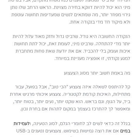
המילה "שרביט" נשמעת לפעמים כמו משהו מתקדם, אבל בגרסת
מיני הוא יכול להיות דווקא בחירה מצוינת. הראש הרחב שלו נותן
גירוי מפוזר יותר, מה שמתאים לנשים שמעדיפות תחושה עוטפת
ולא מיקוד חד מדי בנקודה אחת.
הנקודה החשובה היא גודל. שרביט גדול וחזק מאוד עלול להיות
יותר מדי להתחלה. שרביט מיני, לעומת זאת, יכול לתת תחושת
איכות ועומק בלי להכביד. אם את יודעת שאת פחות מתחברת
למגע נקודתי, זו אופציה מעניינת במיוחד.
מה באמת חשוב יותר מסוג הצעצוע
קל להיתפס לשאלה איזה צעצוע "הכי טוב", אבל בפועל, עבור
מתחילות, האיכות קודמת לקטגוריה. צעצוע איכותי מרגיש אחרת
ביד, על הגוף, וגם בראש. הוא שקט יותר, נעים יותר, בטוח יותר,
ומאפשר לך להתרכז בעצמך במקום לתהות אם בחרת נכון.
בגלל זה כדאי לשים לב לחומרי הגלם, לסוג הטעינה, ו
לעמידות
במים
אם את רוצה גמישות בשימוש. צעצועים נטענים ב-USB