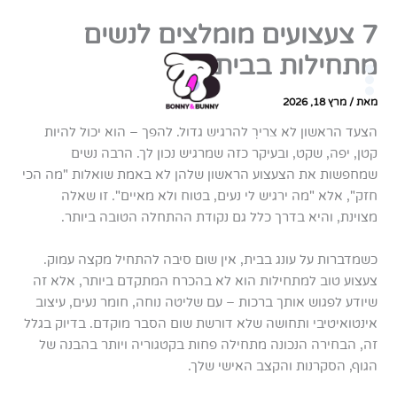
ילוג
גלה עולם חדש של תחושות
7 צעצועים מומלצים לנשים
תוכן
מתחילות בבית
מאת
/
מרץ 18, 2026
הצעד הראשון לא צריך להרגיש גדול. להפך – הוא יכול להיות
מאות לקוחות מרוצים – ככה זה איתנו
קטן, יפה, שקט, ובעיקר כזה שמרגיש נכון לך. הרבה נשים
שמחפשות את הצעצוע הראשון שלהן לא באמת שואלות "מה הכי
חזק", אלא "מה ירגיש לי נעים, בטוח ולא מאיים". זו שאלה
מצוינת, והיא בדרך כלל גם נקודת ההתחלה הטובה ביותר.
כשמדברות על עונג בבית, אין שום סיבה להתחיל מקצה עמוק.
צעצוע טוב למתחילות הוא לא בהכרח המתקדם ביותר, אלא זה
שיודע לפגוש אותך ברכות – עם שליטה נוחה, חומר נעים, עיצוב
אינטואיטיבי ותחושה שלא דורשת שום הסבר מוקדם. בדיוק בגלל
זה, הבחירה הנכונה מתחילה פחות בקטגוריה ויותר בהבנה של
הגוף, הסקרנות והקצב האישי שלך.