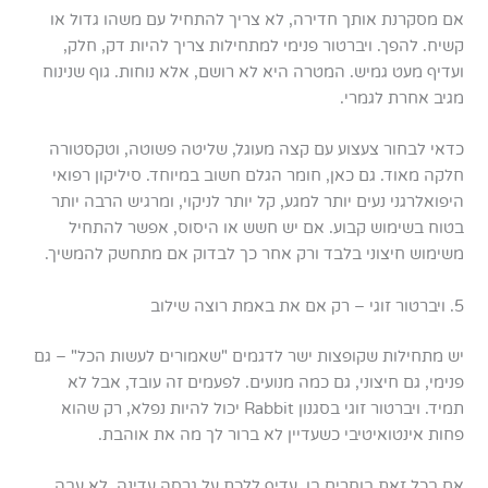
אם מסקרנת אותך חדירה, לא צריך להתחיל עם משהו גדול או
קשיח. להפך. ויברטור פנימי למתחילות צריך להיות דק, חלק,
ועדיף מעט גמיש. המטרה היא לא רושם, אלא נוחות. גוף שנינוח
מגיב אחרת לגמרי.
כדאי לבחור צעצוע עם קצה מעוגל, שליטה פשוטה, וטקסטורה
חלקה מאוד. גם כאן, חומר הגלם חשוב במיוחד. סיליקון רפואי
היפואלרגני נעים יותר למגע, קל יותר לניקוי, ומרגיש הרבה יותר
בטוח בשימוש קבוע. אם יש חשש או היסוס, אפשר להתחיל
משימוש חיצוני בלבד ורק אחר כך לבדוק אם מתחשק להמשיך.
5. ויברטור זוגי – רק אם את באמת רוצה שילוב
יש מתחילות שקופצות ישר לדגמים "שאמורים לעשות הכל" – גם
פנימי, גם חיצוני, גם כמה מנועים. לפעמים זה עובד, אבל לא
תמיד. ויברטור זוגי בסגנון Rabbit יכול להיות נפלא, רק שהוא
פחות אינטואיטיבי כשעדיין לא ברור לך מה את אוהבת.
אם בכל זאת בוחרים בו, עדיף ללכת על גרסה עדינה, לא עבה