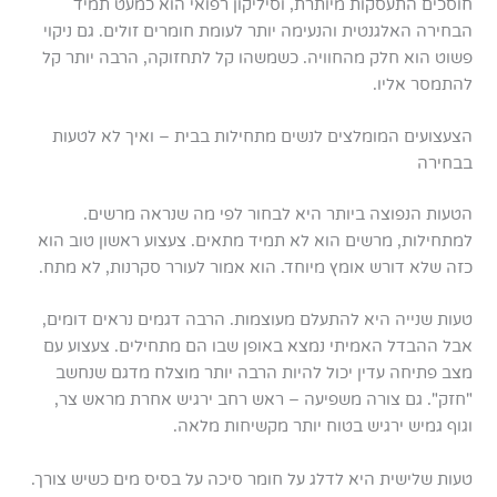
חוסכים התעסקות מיותרת, וסיליקון רפואי הוא כמעט תמיד
הבחירה האלגנטית והנעימה יותר לעומת חומרים זולים. גם ניקוי
פשוט הוא חלק מהחוויה. כשמשהו קל לתחזוקה, הרבה יותר קל
להתמסר אליו.
הצעצועים המומלצים לנשים מתחילות בבית – ואיך לא לטעות
בבחירה
הטעות הנפוצה ביותר היא לבחור לפי מה שנראה מרשים.
למתחילות, מרשים הוא לא תמיד מתאים. צעצוע ראשון טוב הוא
כזה שלא דורש אומץ מיוחד. הוא אמור לעורר סקרנות, לא מתח.
טעות שנייה היא להתעלם מעוצמות. הרבה דגמים נראים דומים,
אבל ההבדל האמיתי נמצא באופן שבו הם מתחילים. צעצוע עם
מצב פתיחה עדין יכול להיות הרבה יותר מוצלח מדגם שנחשב
"חזק". גם צורה משפיעה – ראש רחב ירגיש אחרת מראש צר,
וגוף גמיש ירגיש בטוח יותר מקשיחות מלאה.
טעות שלישית היא לדלג על חומר סיכה על בסיס מים כשיש צורך.